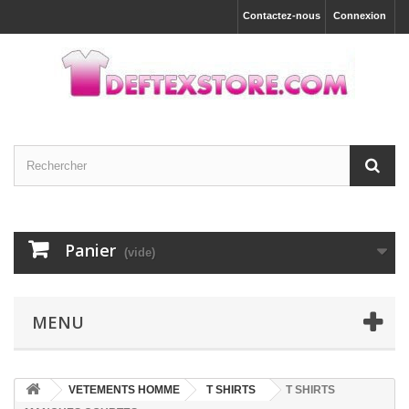
Contactez-nous
Connexion
Panier
(vide)
MENU
VETEMENTS HOMME
T SHIRTS
T SHIRTS