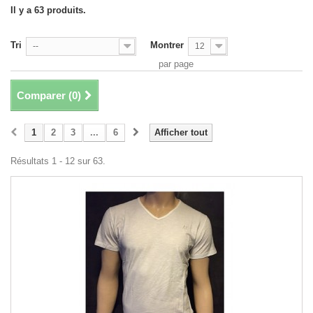
Il y a 63 produits.
Tri
Montrer
--
12
par page
Comparer (
0
)
1
2
3
...
6
Afficher tout
Résultats 1 - 12 sur 63.